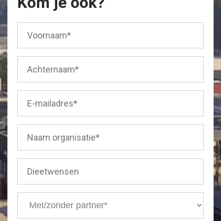
Kom je ook?
Voornaam
(Vereist)
Achternaam
(Vereist)
Email
(Vereist)
Naam
organisatie
(Vereist)
Dieetwensen
Met/zonder
partner
(Vereist)