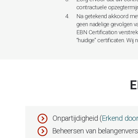
contractuele opzegtermijn 
Na getekend akkoord met on
geen nadelige gevolgen va
EBN Certification verstre
“huidige” certificaten. W
E
Onpartijdigheid (
Erkend doo
Beheersen van belangenverst