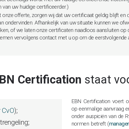
van uw huidige certificeerder.)
ze offerte, zorgen wij dat uw certificaat geldig blijft en 
n ondervinden. Afhankelijk van uw situatie kunnen we ofwel 
kken, of we laten onze certificaten naadloos aansluiten o
ij nemen vervolgens contact met u op om de eerstvolgende a
BN Certification
staat vo
EBN Certification voert o
op eenmalige aanvraag en
r CvO
);
onder auspiciën van de R
rengeling;
normen betreft (
managem