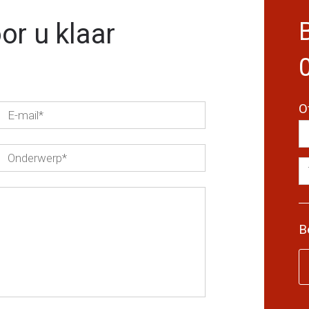
or u klaar
O
B