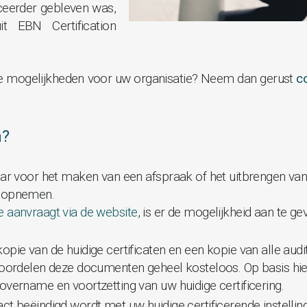
iceerder gebleven was,
it EBN Certification
de mogelijkheden voor uw organisatie? Neem dan gerust
c
n?
aar voor het maken van een afspraak of het uitbrengen van 
s opnemen.
te aanvraagt via de website
, is er de mogelijkheid aan te 
pie van de huidige certificaten en een kopie van alle audi
eoordelen deze documenten geheel kosteloos. Op basis hier
overname en voortzetting van uw huidige certificering.
ct beëindigd wordt met uw huidige certificerende instelling