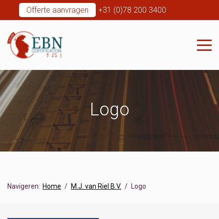
Offerte aanvragen
+31 (0)78 200 3400
Logo
Navigeren:
Home
M.J. van Riel B.V.
Logo