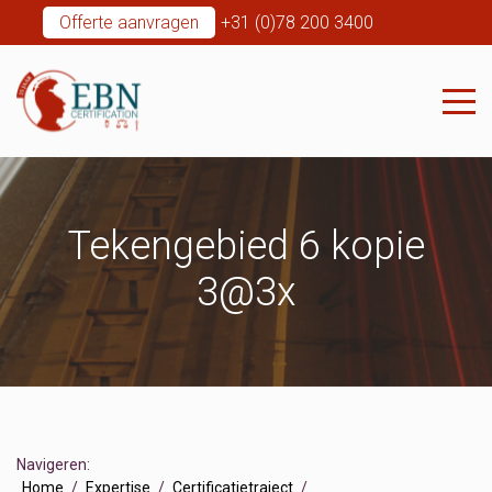
Offerte aanvragen
+31 (0)78 200 3400
Tekengebied 6 kopie
3@3x
Navigeren:
Home
Expertise
Certificatietraject