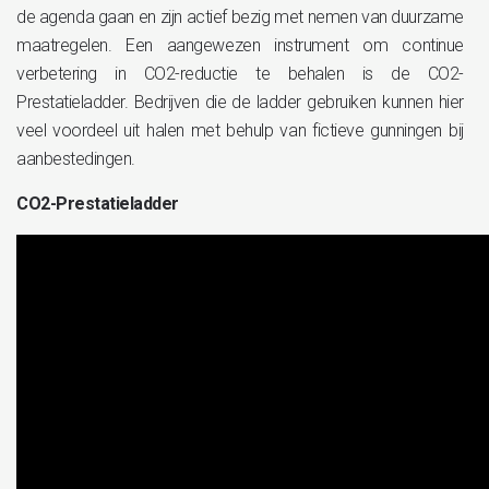
de agenda gaan en zijn actief bezig met nemen van duurzame
maatregelen. Een aangewezen instrument om continue
verbetering in CO2-reductie te behalen is de CO2-
Prestatieladder. Bedrijven die de ladder gebruiken kunnen hier
veel voordeel uit halen met behulp van fictieve gunningen bij
aanbestedingen.
CO2-Prestatieladder