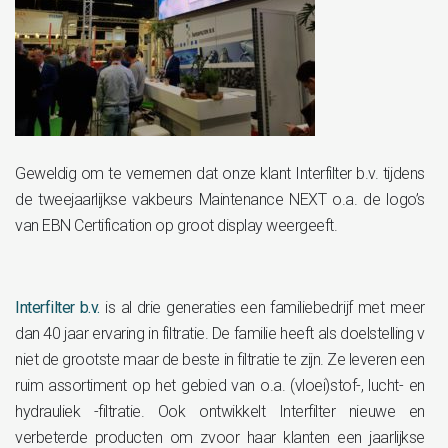
Geweldig om te vernemen dat onze klant Interfilter b.v. tijdens
de tweejaarlijkse vakbeurs Maintenance NEXT o.a. de logo’s
van EBN Certification op groot display weergeeft.
Interfilter b.v.
is al drie generaties een familiebedrijf met meer
dan 40 jaar ervaring in filtratie. De familie heeft als doelstelling v
niet de grootste maar de beste in filtratie te zijn. Ze leveren een
ruim assortiment op het gebied van o.a. (vloei)stof-, lucht- en
hydrauliek -filtratie. Ook ontwikkelt Interfilter nieuwe en
verbeterde producten om zvoor haar klanten een jaarlijkse