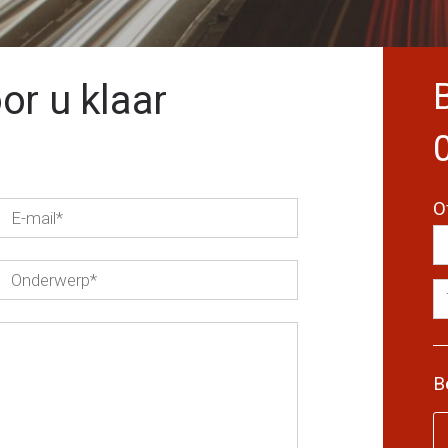
or u klaar
O
B