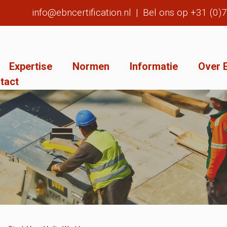
info@ebncertification.nl
|
Bel ons op
+31 (0)
Expertise
Normen
Informatie
Over E
tact