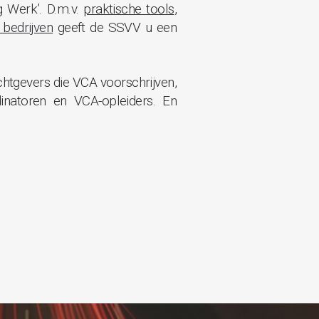
 Werk’. D.m.v.
praktische tools
,
 bedrijven
geeft de SSVV u een
chtgevers die VCA voorschrijven,
inatoren en VCA-opleiders. En