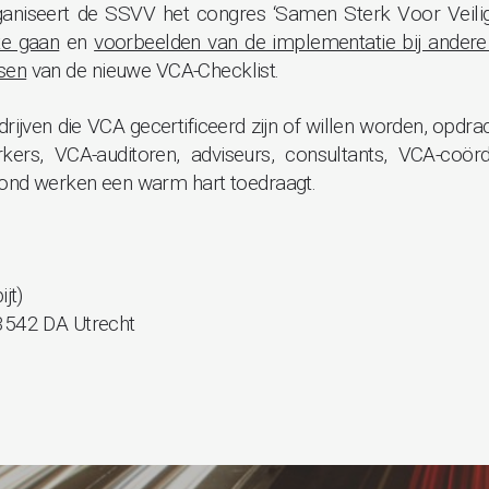
aniseert de SSVV het congres ‘Samen Sterk Voor Veilig
te gaan
en
voorbeelden van de implementatie bij andere
sen
van de nieuwe VCA-Checklist.
rijven die VCA gecertificeerd zijn of willen worden, opdra
s, VCA-auditoren, adviseurs, consultants, VCA-coörd
ezond werken een warm hart toedraagt.
jt)
 3542 DA Utrecht